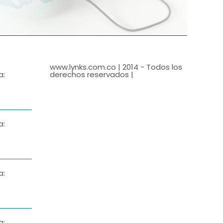
www.lynks.com.co | 2014 - Todos los
a:
derechos reservados |
a:
a:
a: