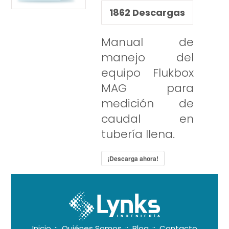
1862
Descargas
Manual de
manejo del
equipo Flukbox
MAG para
medición de
caudal en
tubería llena.
¡Descarga ahora!
Inicio
::
Quiénes Somos
::
Blog
::
Contacto